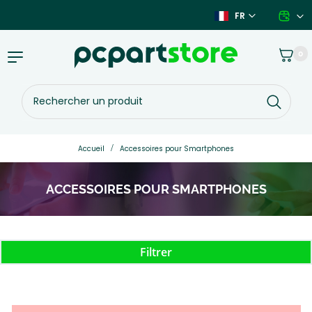
Aller
FR
au
contenu
Panier
0
Basculer
la
navigation
Rechercher
un
produit
Vous
Accueil
Accessoires pour Smartphones
êtes
ici :
ACCESSOIRES POUR SMARTPHONES
Filtrer