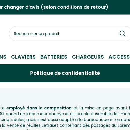
ur changer d’avis (selon conditions de retour)
Rechercher
un
produit
NS
CLAVIERS
BATTERIES
CHARGEURS
ACCESS
Politique de confidentialité
xte
employé dans la composition
et la mise en page avant i
1500, quand un imprimeur anonyme assembla ensemble des morce
re cinq siècles, mais s'est aussi adapté à la bureautique informat
à la vente de feuilles Letraset contenant des passages du Lorem