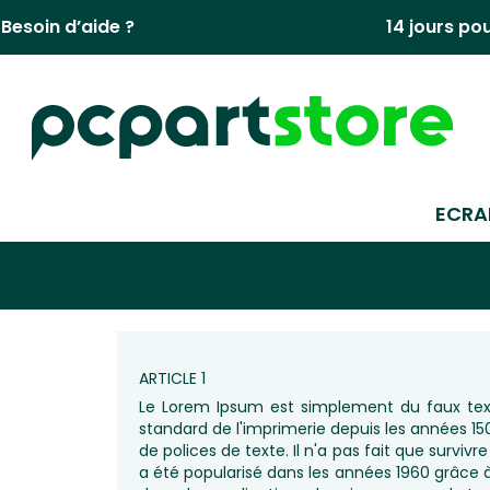
Aller
Besoin d’aide ?
14 jours po
au
contenu
ECRA
ARTICLE 1
Le Lorem Ipsum est simplement du faux te
standard de l'imprimerie depuis les années 
de polices de texte. Il n'a pas fait que surviv
a été popularisé dans les années 1960 grâce 