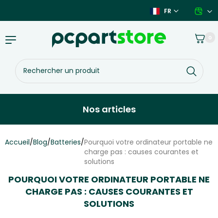
Aller
FR
au
contenu
Panier
0
Basculer
la
navigation
Rechercher
un
produit
Nos articles
Accueil
/
Blog
/
Batteries
/
Pourquoi votre ordinateur portable ne
charge pas : causes courantes et
solutions
POURQUOI VOTRE ORDINATEUR PORTABLE NE
CHARGE PAS : CAUSES COURANTES ET
SOLUTIONS