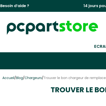
Aller
Besoin d’aide ?
14 jours po
au
contenu
ECRA
Accueil
/
Blog
/
Chargeurs
/
Trouver le bon chargeur de remplace
TROUVER LE B