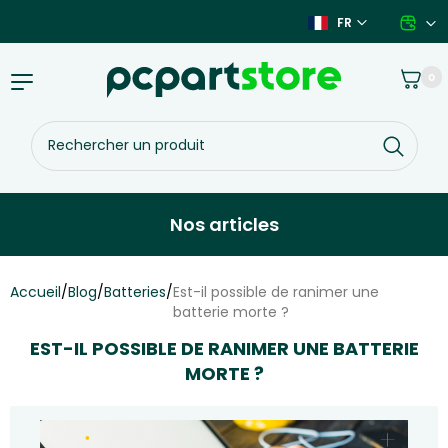
Aller
FR
au
contenu
Panier
0
Basculer
la
navigation
Rechercher
un
produit
Nos articles
Accueil
/
Blog
/
Batteries
/
Est-il possible de ranimer une
batterie morte ?
EST-IL POSSIBLE DE RANIMER UNE BATTERIE
MORTE ?