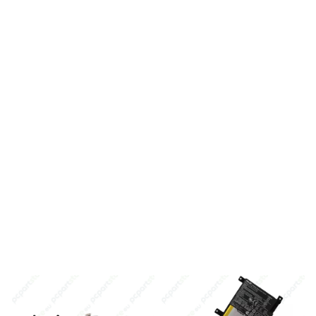
ACER
ACER
Batterie compatible pour
Batterie compatible pour
PC portable Acer modèle
PC portable Acer modèle
AL14A32/E5-471
V5-571 AL12A32
En stock
En stock
34,44 €
31,47 €