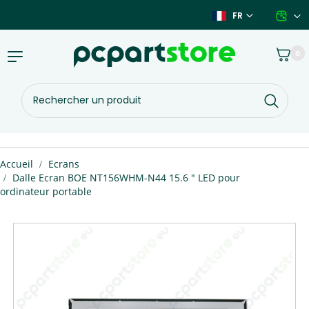
Aller
FR
au
contenu
Panier
0
Basculer
la
navigation
Rechercher
un
produit
Vous
Accueil
Ecrans
êtes
Dalle Ecran BOE NT156WHM-N44 15.6 " LED pour
ici :
ordinateur portable