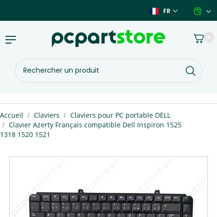
Aller
FR
au
contenu
Panier
0
Basculer
la
navigation
Rechercher
un
produit
Vous
Accueil
Claviers
Claviers pour PC portable DELL
êtes
Clavier Azerty Français compatible Dell Inspiron 1525
ici :
1318 1520 1521