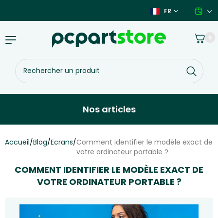
Aller
FR
au
contenu
Panier
0
Basculer
la
navigation
Rechercher
un
produit
Nos articles
Accueil
/
Blog
/
Ecrans
/
Comment identifier le modèle exact de
votre ordinateur portable ?
COMMENT IDENTIFIER LE MODÈLE EXACT DE
VOTRE ORDINATEUR PORTABLE ?