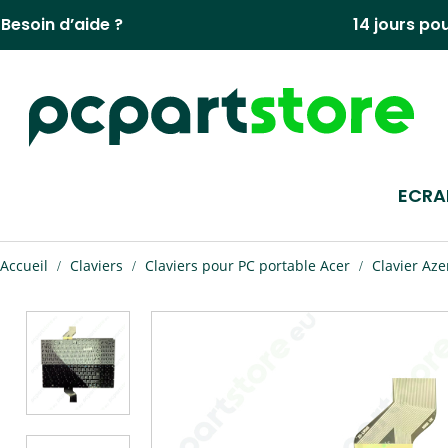
Aller
Besoin d’aide ?
14 jours po
au
contenu
ECRA
Vous
Accueil
Claviers
Claviers pour PC portable Acer
Clavier Az
êtes
ici :