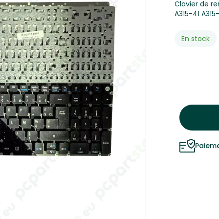
Clavier de r
A315-41 A315-
Disponibilité:
En stock
Paieme