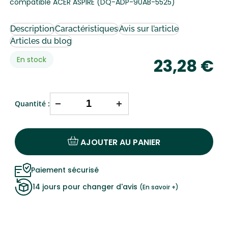
compatible ACER ASPIRE (DQ-ADP-90AB-5525)
Description
Caractéristiques
Avis sur l’article
Articles du blog
Disponibilité:
En stock
23,28 €
Quantité :
AJOUTER AU PANIER
Paiement sécurisé
14 jours pour changer d'avis
(En savoir +)