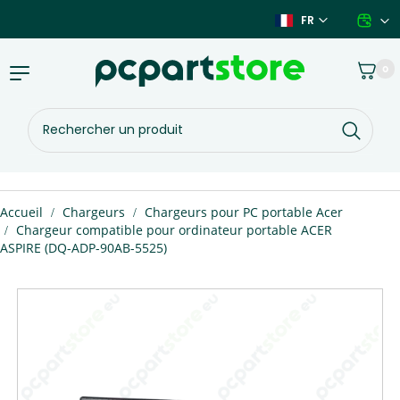
Aller
FR
au
contenu
Panier
0
Basculer
la
navigation
Rechercher
un
produit
Vous
Accueil
Chargeurs
Chargeurs pour PC portable Acer
êtes
Chargeur compatible pour ordinateur portable ACER
ici :
ASPIRE (DQ-ADP-90AB-5525)