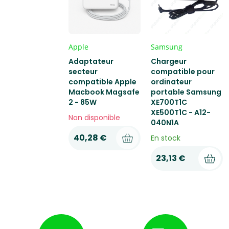
Apple
Samsung
Adaptateur
Chargeur
secteur
compatible pour
compatible Apple
ordinateur
Macbook Magsafe
portable Samsung
2 - 85W
XE700T1C
XE500T1C - A12-
Non disponible
040N1A
40,28 €
En stock
23,13 €