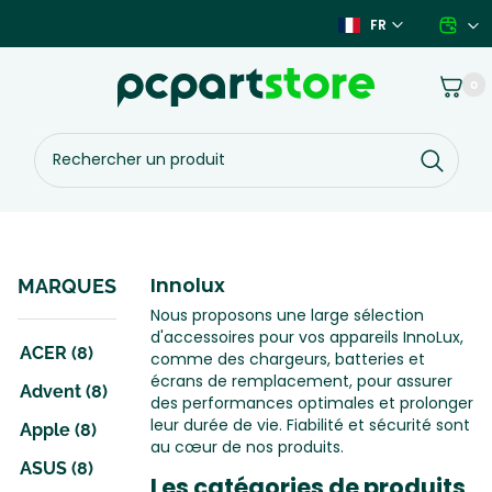
Aller
FR
au
contenu
Panier
0
Rechercher
un
produit
Innolux
MARQUES
Nous proposons une large sélection
d'accessoires pour vos appareils InnoLux,
ACER (8)
comme des chargeurs, batteries et
écrans de remplacement, pour assurer
Advent (8)
des performances optimales et prolonger
leur durée de vie. Fiabilité et sécurité sont
Apple (8)
au cœur de nos produits.
ASUS (8)
Les catégories de produits