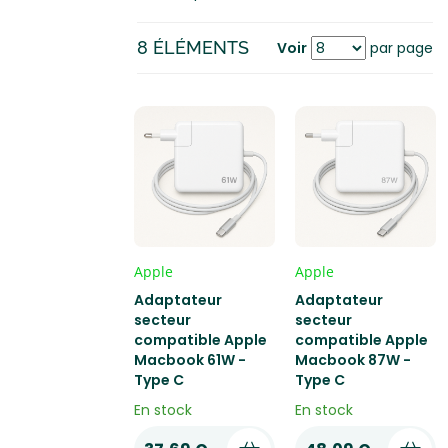
8 ÉLÉMENTS
Voir
par page
Vo
Trier par
e
ta
qu
Apple
Apple
Adaptateur
Adaptateur
secteur
secteur
compatible Apple
compatible Apple
Macbook 61W -
Macbook 87W -
Type C
Type C
En stock
En stock