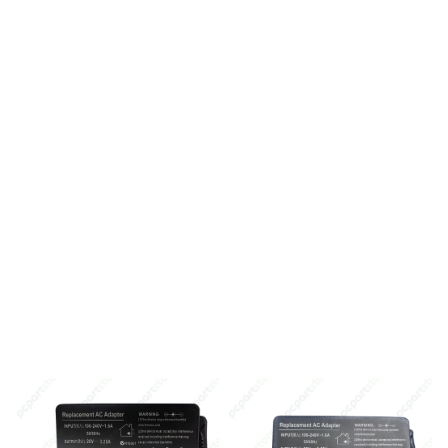
DELL
DELL
Caricabatterie
Caricabatterie
compatibile per i
compatibile per i
computer portatili Dell
computer portatili Dell
Inspiron 1545 1440 1750
Latitude E6410 E6420
PP42L PP41L
En stock
En stock
23,28 €
23,28 €