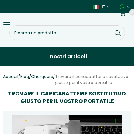
Vai
IT
al
Carrello
0
contenuto
Toggle
Ricerca
navigation
un
prodotto
I nostri articoli
Accueil
/
Blog
/
Chargeurs
/
Trovare il caricabatterie sostitutivo
giusto per il vostro portatile
TROVARE IL CARICABATTERIE SOSTITUTIVO
GIUSTO PER IL VOSTRO PORTATILE