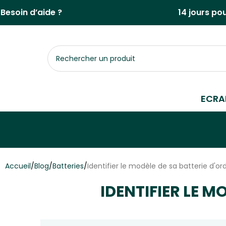
Aller
Besoin d’aide ?
14 jours po
au
contenu
Rechercher
un
produit
ECRA
Accueil
/
Blog
/
Batteries
/
Identifier le modèle de sa batterie d'or
IDENTIFIER LE M