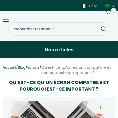
Aller
FR
au
Panier
0
contenu
Basculer
Rechercher
la
un
navigation
produit
Nos articles
Accueil
/
Blog
/
Ecrans
/
Qu’est-ce qu’un écran compatible et
pourquoi est-ce important ?
QU’EST-CE QU’UN ÉCRAN COMPATIBLE ET
POURQUOI EST-CE IMPORTANT ?